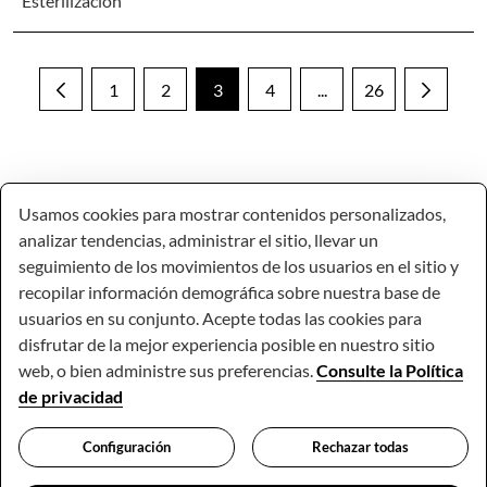
Esterilización
1
2
3
4
...
26
Página
Página
Página
Página
Páginas intermedias U
Página
Usamos cookies para mostrar contenidos personalizados,
analizar tendencias, administrar el sitio, llevar un
seguimiento de los movimientos de los usuarios en el sitio y
recopilar información demográfica sobre nuestra base de
usuarios en su conjunto. Acepte todas las cookies para
disfrutar de la mejor experiencia posible en nuestro sitio
web, o bien administre sus preferencias.
Consulte la Política
de privacidad
© Todos los derechos reservados.
Configuración
Rechazar todas
Comunidad Autónoma de la Región de Murcia.