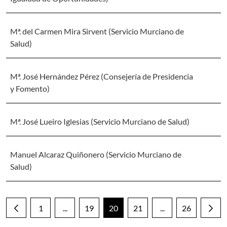
Mª. del Carmen Mira Sirvent (Servicio Murciano de
Salud)
Mª. José Hernández Pérez (Consejería de Presidencia
y Fomento)
Mª. José Lueiro Iglesias (Servicio Murciano de Salud)
Manuel Alcaraz Quiñonero (Servicio Murciano de
Salud)
1
...
19
20
21
...
26
Página
Páginas intermedias Use TAB para desplazarse
Página
Página
Página
Páginas intermedia
Página