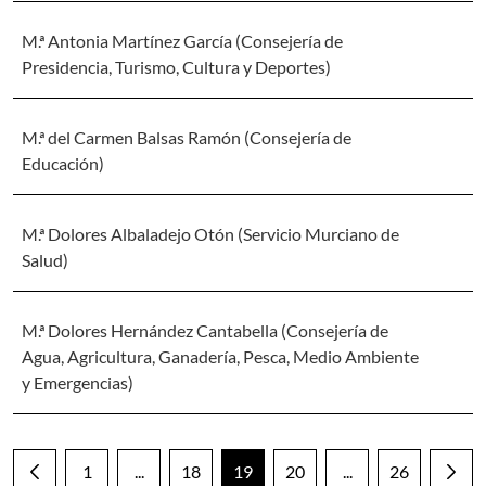
M.ª Antonia Martínez García (Consejería de
Presidencia, Turismo, Cultura y Deportes)
M.ª del Carmen Balsas Ramón (Consejería de
Educación)
M.ª Dolores Albaladejo Otón (Servicio Murciano de
Salud)
M.ª Dolores Hernández Cantabella (Consejería de
Agua, Agricultura, Ganadería, Pesca, Medio Ambiente
y Emergencias)
1
...
18
19
20
...
26
Página
Páginas intermedias Use TAB para desplazarse
Página
Página
Página
Páginas intermedia
Página