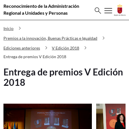
Reconocimiento de la Administración
Buscar
menu
search
Premios Innovación Entrega de premi
Regional a Unidades y Personas
chevron_right
Inicio
chevron_right
Premios a la innovación, Buenas Prácticas e Igualdad
chevron_right
chevron_right
Ediciones anteriores
V Edición 2018
Entrega de premios V Edición 2018
Entrega de premios V Edición
2018