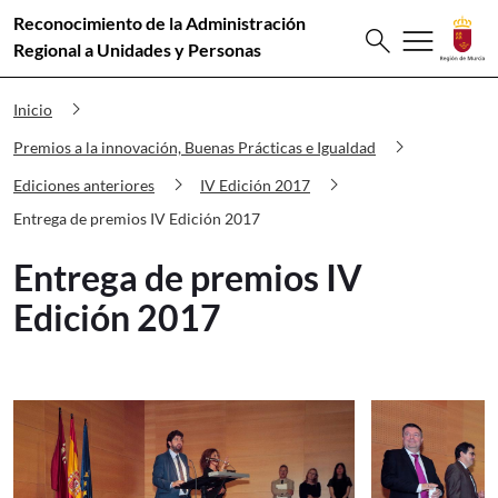
Reconocimiento de la Administración
Buscar
menu
search
Premios Innovación Entrega de premi
Regional a Unidades y Personas
chevron_right
Inicio
chevron_right
Premios a la innovación, Buenas Prácticas e Igualdad
chevron_right
chevron_right
Ediciones anteriores
IV Edición 2017
Entrega de premios IV Edición 2017
Entrega de premios IV
Edición 2017