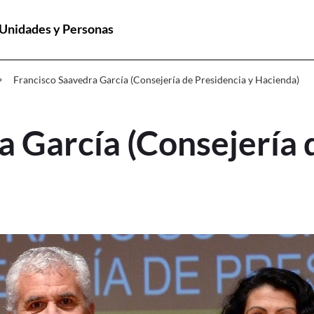
 Unidades y Personas
vedra García (Consejería de Presidenc
n_right
Francisco Saavedra García (Consejería de Presidencia y Hacienda)
a García (Consejería 