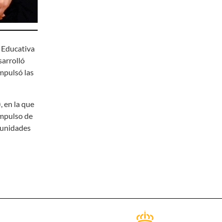
 Educativa
sarrolló
mpulsó las
 en la que
impulso de
munidades